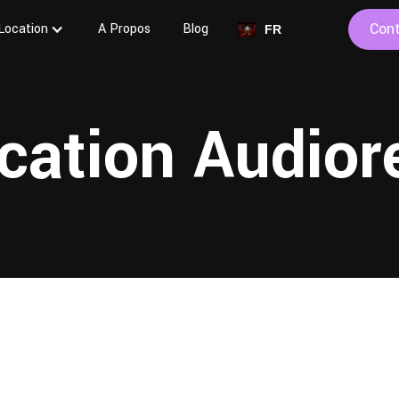
Con
Location
A Propos
Blog
FR
cation Audior