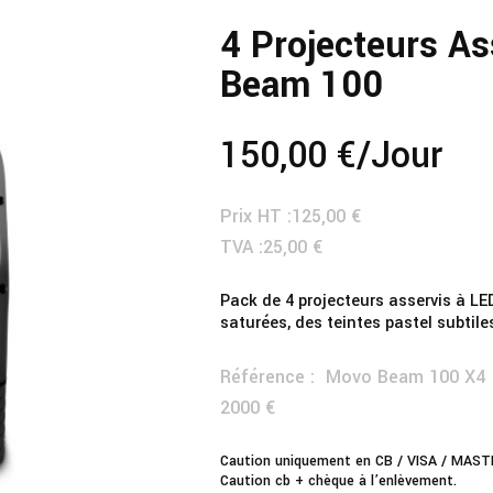
4 Projecteurs A
Beam 100
150,00 €
/jour
Prix HT :
125,00 €
TVA :
25,00 €
Pack de 4 projecteurs asservis à LED
saturées, des teintes pastel subtil
Référence :
Movo Beam 100 X4
2000 €
Caution uniquement en CB / VISA / MASTE
Caution cb + chèque à l’enlèvement.