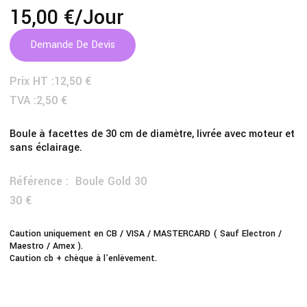
15,00 €
/jour
Demande De Devis
Prix HT :
12,50 €
TVA :
2,50 €
Boule à facettes de 30 cm de diamètre, livrée avec moteur et
sans éclairage.
Référence :
Boule Gold 30
30 €
Caution uniquement en CB / VISA / MASTERCARD ( Sauf Electron /
Maestro / Amex ).
Caution cb + chèque à l’enlèvement.