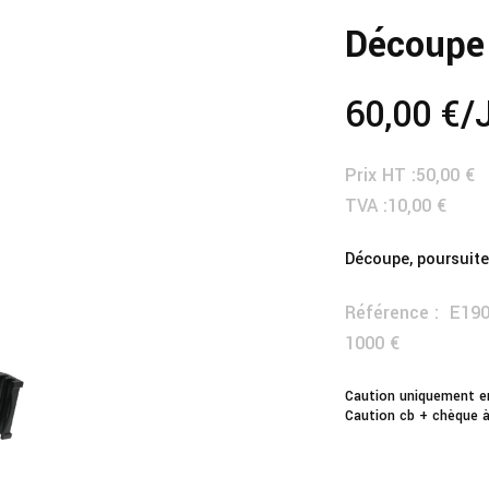
Découpe
60,00 €
/
Prix HT :
50,00 €
TVA :
10,00 €
Découpe, poursuite
Référence :
E19
1000 €
Caution uniquement e
Caution cb + chèque à