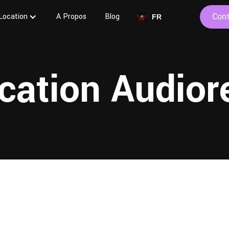
Con
Location
A Propos
Blog
FR
cation Audior