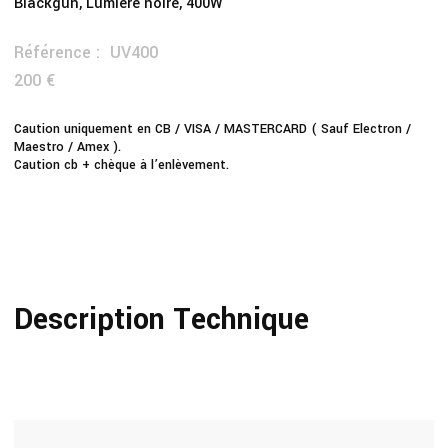
Blackgun, Lumière noire, 400W
Référence :
UV400
200 €
Caution uniquement en CB / VISA / MASTERCARD ( Sauf Electron /
Maestro / Amex ).
Caution cb + chèque à l’enlèvement.
Description Technique