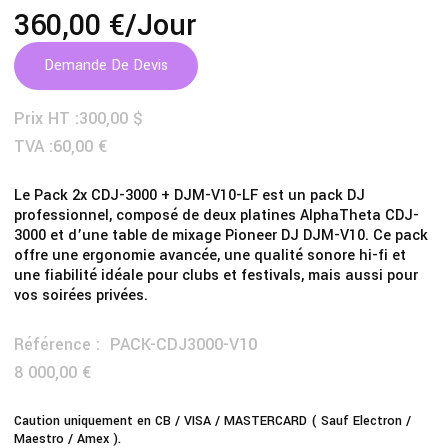
360,00 €
/jour
Demande De Devis
Prix HT :
300,00 $
TVA :
60,00 €
Le Pack 2x CDJ-3000 + DJM-V10-LF est un pack DJ
professionnel, composé de deux platines AlphaTheta CDJ-
3000 et d’une table de mixage Pioneer DJ DJM-V10. Ce pack
offre une ergonomie avancée, une qualité sonore hi-fi et
une fiabilité idéale pour clubs et festivals, mais aussi pour
vos soirées privées.
Référence :
PACK-CDJ3000-V10
8 000,00 €
Caution uniquement en CB / VISA / MASTERCARD ( Sauf Electron /
Maestro / Amex ).