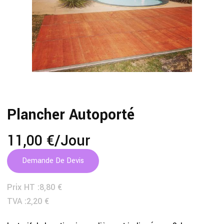
Plancher Autoporté
11,00 €
/jour
Demande De Devis
Prix HT :
8,80 €
TVA :
2,20 €