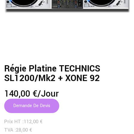
Régie Platine TECHNICS
SL1200/mk2 + XONE 92
140,00 €
/jour
Demande De Devis
Prix HT :
112,00 €
TVA :
28,00 €