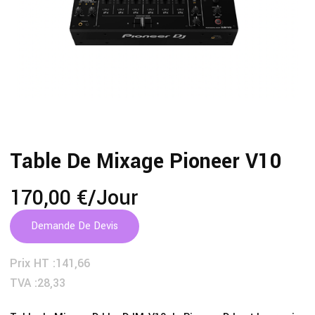
Table De Mixage Pioneer V10
170,00 €
/jour
Demande De Devis
Prix HT :
141,66
TVA :
28,33