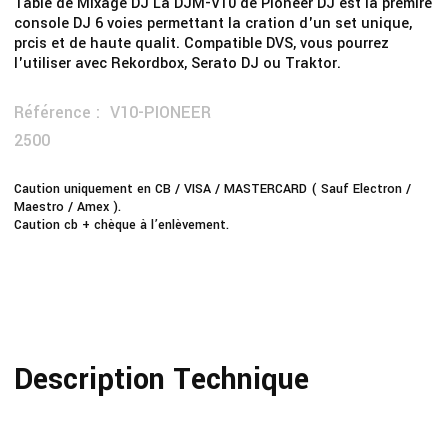
Table de Mixage DJ La DJM-V10 de Pioneer DJ est la premire
console DJ 6 voies permettant la cration d'un set unique,
prcis et de haute qualit. Compatible DVS, vous pourrez
l'utiliser avec Rekordbox, Serato DJ ou Traktor.
Référence :
V10-PIONEER
2500
Caution uniquement en CB / VISA / MASTERCARD ( Sauf Electron /
Maestro / Amex ).
Caution cb + chèque à l’enlèvement.
Description Technique